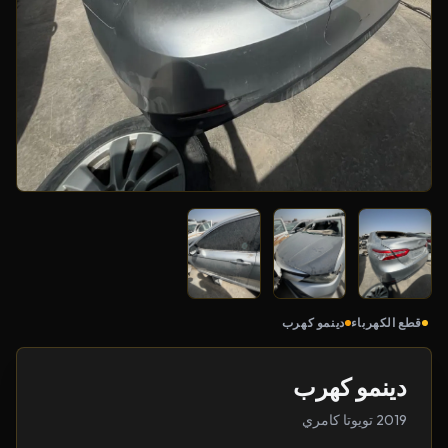
قطع الكهرباء
دينمو كهرب
دينمو كهرب
2019 تويوتا كامري