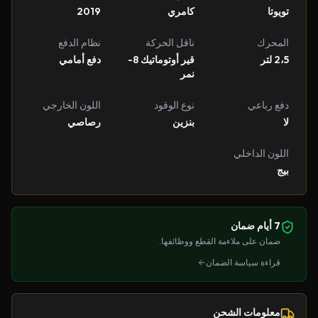
تويوتا
كامري
2019
المحرك
ناقل الحركة
نظام الدفع
2،5 لتر
قير أوتوماتيك 8-
دفع أمامي
نمر
دفع رباعي
نوع الوقود
اللون الخارجي
لا
بنزين
رصاصي
اللون الداخلي
بيج
7 أيام ضمان
ضمان على ملاءمة القطع ووظائفها.
قراءة سياسة الضمان
معلومات الشحن