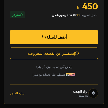
450
متوفر
•
شامل الضريبة
32.00
رسوم شحن
أضف للسلة
إستفسر عن القطعة المعروضة
دفع آمن (مدى، فيزا، أبل باي)
قسطها على دفعات مع تمارا
رواد النهضة
�
زيارة المتجر
بائع موثق