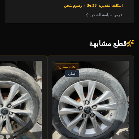
التكلفة التقديرية: 34.39
رسوم شحن
عرض سياسة الشحن
قطع مشابهة
بحالة ممتازة
أصلي