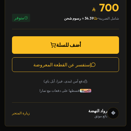
700
متوفر
•
شامل الضريبة
34.39
رسوم شحن
أضف للسلة
إستفسر عن القطعة المعروضة
دفع آمن (مدى، فيزا، أبل باي)
قسطها على دفعات مع تمارا
رواد النهضة
�
زيارة المتجر
بائع موثق