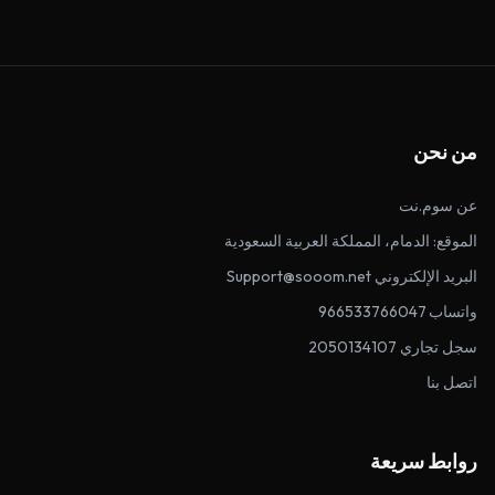
من نحن
عن سوم.نت
الموقع: الدمام، المملكة العربية السعودية
البريد الإلكتروني Support@sooom.net
واتساب 966533766047
سجل تجاري 2050134107
اتصل بنا
روابط سريعة