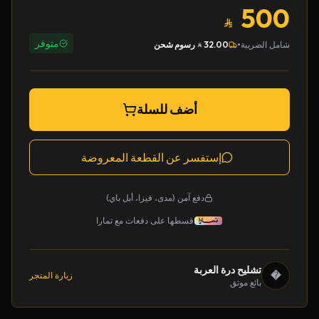
500
متوفر
•
شامل الضريبة
32.00
رسوم شحن
أضف للسلة
إستفسر عن القطعة المعروضة
دفع آمن (مدى، فيزا، أبل باي)
قسطها على دفعات مع تمارا
تشليح درة العربة
�
زيارة المتجر
بائع موثق