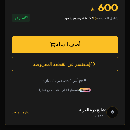
600
متوفر
•
شامل الضريبة
61.23
رسوم شحن
أضف للسلة
إستفسر عن القطعة المعروضة
دفع آمن (مدى، فيزا، أبل باي)
قسطها على دفعات مع تمارا
تشليح درة العربة
�
زيارة المتجر
بائع موثق