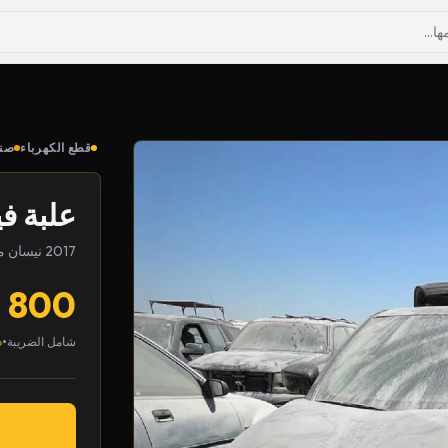
قطع الكهرباء
صند
علبة ف
2017 نيسان مكسيما
800
•
شامل الضريبة