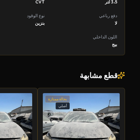
3،5 لتر
CVT
دفع رباعي
نوع الوقود
لا
بنزين
اللون الداخلي
بيج
قطع مشابهة
بحالة ممتازة
أصلي