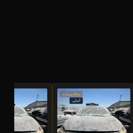
بحالة ممتازة
أصلي