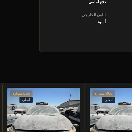
دفع أمامي
اللون الخارجي
أسود
بحالة ممتازة
بحالة ممتازة
أصلي
أصلي