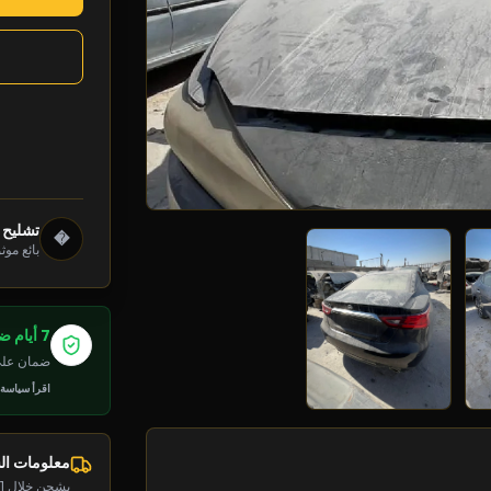
تشليح د
�
بائع موث
7 أيام ضمان
ضمان على 
اقرأ سياسة
معلومات ا
يشحن خلال 1-2 يوم