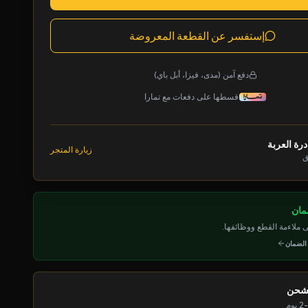
إستفسر عن القطعة المعروضة
دفع آمن (مدى، فيزا، أبل باي)
قسطها على دفعات مع تمارا
رة العربة
زيارة المتجر
ق
ملاءمة القطع ووظائفها.
 الضمان
لشحن