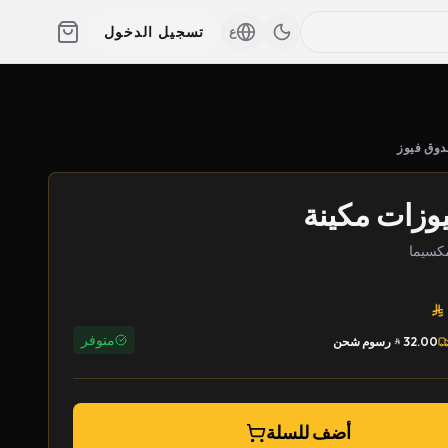
تسجيل الدخول
ع
وق فيوز
يوزات مكينة
متوفر
32.00
رسوم شحن
أضف للسلة