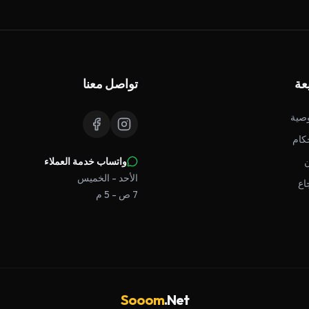
عة
تواصل معنا
صية
كام
واتساب خدمة العملاء
الأحد - الخميس
اع
7 ص - 5 م
Sooom
.Net