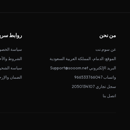
من نحن
روابط سري
عن سوم.نت
سياسة الخصو
الموقع: الدمام، المملكة العربية السعودية
الشروط والأح
البريد الإلكتروني Support@sooom.net
سياسة الشحن
واتساب 966533766047
الضمان والإرج
سجل تجاري 2050134107
اتصل بنا