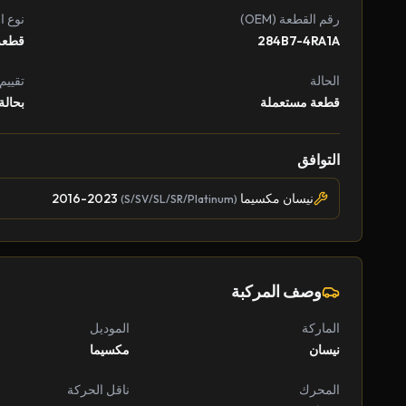
رقم القطعة (OEM)
نوع ا
284B7-4RA1A
قطعة
الحالة
تقييم
قطعة مستعملة
بحالة
التوافق
نيسان مكسيما
2016-2023
(S/SV/SL/SR/Platinum)
وصف المركبة
الماركة
الموديل
نيسان
مكسيما
المحرك
ناقل الحركة