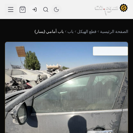
الصفحة الرئيسية
قطع الهيكل
باب
باب أمامي (يسار)
SKU: 03-0244