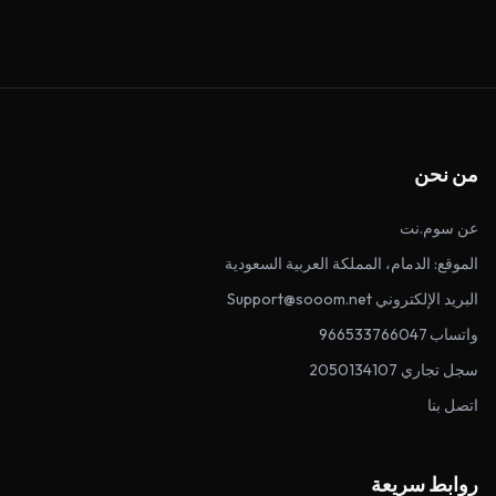
من نحن
عن سوم.نت
الموقع: الدمام، المملكة العربية السعودية
البريد الإلكتروني Support@sooom.net
واتساب 966533766047
سجل تجاري 2050134107
اتصل بنا
روابط سريعة