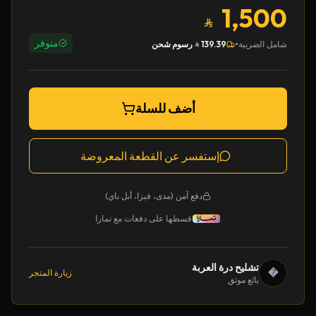
1,500
متوفر
•
شامل الضريبة
139.39
رسوم شحن
أضف للسلة
إستفسر عن القطعة المعروضة
دفع آمن (مدى، فيزا، أبل باي)
قسطها على دفعات مع تمارا
تشليح درة العربة
�
زيارة المتجر
بائع موثق