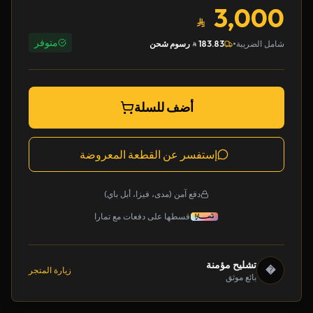
3,000
متوفر
•
شامل الضريبة
183.83
رسوم شحن
أضف للسلة
إستفسر عن القطعة المعروضة
دفع آمن (مدى، فيزا، أبل باي)
قسطها على دفعات مع تمارا
تشليح مؤمنة
�
زيارة المتجر
بائع موثق