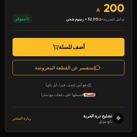
200
متوفر
•
شامل الضريبة
32.00
رسوم شحن
أضف للسلة
إستفسر عن القطعة المعروضة
دفع آمن (مدى، فيزا، أبل باي)
قسطها على دفعات مع تمارا
تشليح درة العربة
�
زيارة المتجر
بائع موثق