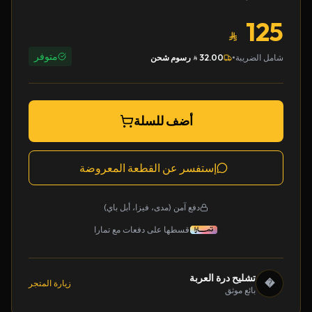
125
متوفر
•
شامل الضريبة
32.00
رسوم شحن
أضف للسلة
إستفسر عن القطعة المعروضة
دفع آمن (مدى، فيزا، أبل باي)
قسطها على دفعات مع تمارا
تشليح درة العربة
�
زيارة المتجر
بائع موثق