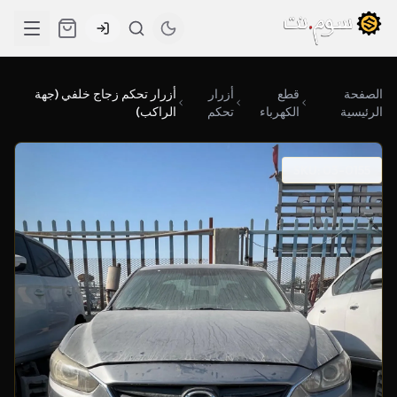
الصفحة
قطع
أزرار
أزرار تحكم زجاج خلفي (جهة
الرئيسية
الكهرباء
تحكم
الراكب)
SKU: 03-0155