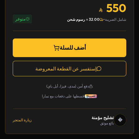
550
متوفر
•
شامل الضريبة
32.00
رسوم شحن
أضف للسلة
إستفسر عن القطعة المعروضة
دفع آمن (مدى، فيزا، أبل باي)
قسطها على دفعات مع تمارا
تشليح مؤمنة
�
زيارة المتجر
بائع موثق