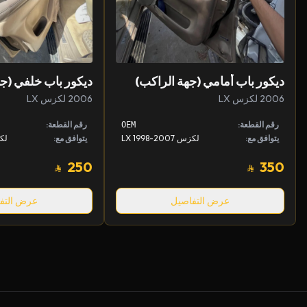
ديكور باب أمامي (جهة الراكب)
ديكور باب خلفي (جه
2006 لكزس LX
2006 لكزس LX
رقم القطعة:
رقم القطعة:
OEM
يتوافق مع:
لكزس LX 1998-2007
يتوافق مع:
لكزس 7
250
350
عرض التفاصيل
عرض التف