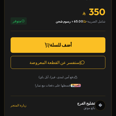
350
متوفر
•
شامل الضريبة
65.00
رسوم شحن
أضف للسلة
إستفسر عن القطعة المعروضة
دفع آمن (مدى، فيزا، أبل باي)
قسطها على دفعات مع تمارا
تشليح الفرج
�
زيارة المتجر
بائع موثق