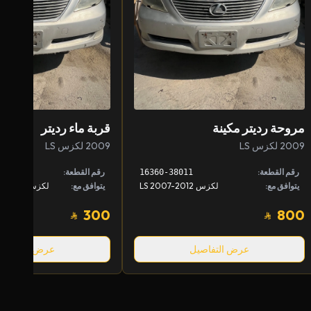
مروحة رديتر مكينة
قربة ماء رديتر
2009 لكزس LS
2009 لكزس LS
رقم القطعة:
رقم القطعة:
16360-38011
يتوافق مع:
لكزس LS 2007-2012
يتوافق مع:
300
800
عرض التفاصيل
عرض التفاصيل