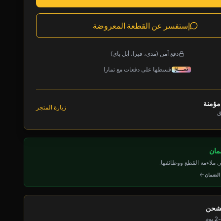
إستفسر عن القطعة المعروضة
دفع آمن (مدى، فيزا، أبل باي)
قسطها على دفعات مع تمارا
مؤمنة
زيارة المتجر
ق
ملاءمة القطع ووظائفها.
 الضمان
لشحن