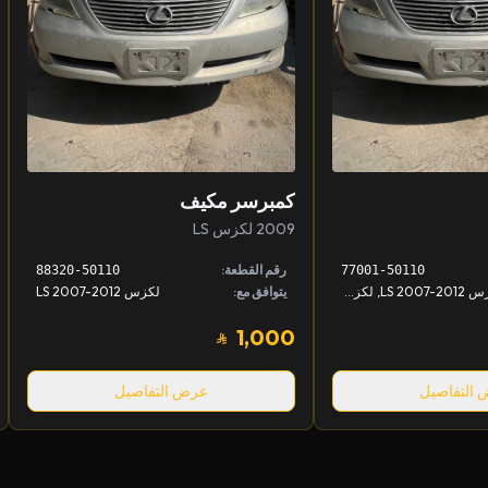
كمبرسر مكيف
2009 لكزس LS
رقم القطعة:
88320-50110
77001-50110
لكزس LS 2007-2012, لكزس LS 2007-2012
يتوافق مع:
لكزس LS 2007-2012
1,000
التفاصيل
عرض التفاصيل