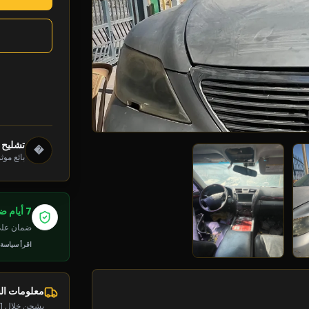
تشليح 
�
بائع موث
7 أيام ضمان
ضمان على 
اقرأ سياسة
معلومات ا
يشحن خلال 1-2 يوم