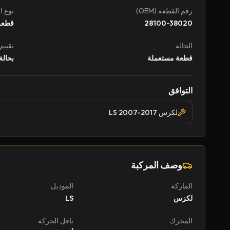
رقم القطعة (OEM)
نوع ا
28100-38020
قطعة
الحالة
تقييم
قطعة مستعملة
بحالة
التوافق
لكزس LS 2007-2017
وصف المركبة
الماركة
الموديل
لكزس
LS
المحرك
ناقل الحركة