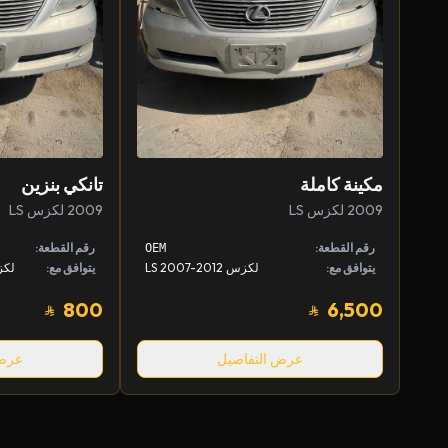
مكينة كاملة
تانكي بنزين
2009 لكزس LS
2009 لكزس LS
رقم القطعة:
رقم القطعة:
OEM
يتوافق مع:
لكزس LS 2007-2012
يتوافق مع:
800
6,500
عرض التفاصيل
عرض 