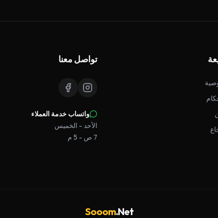
عة
تواصل معنا
صية
كام
واتساب خدمة العملاء
الأحد - الخميس
اع
7 ص - 5 م
Sooom
.Net