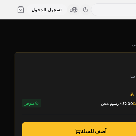
تسجيل الدخول
ع
ف
متوفر
32.00
رسوم شحن
أضف للسلة