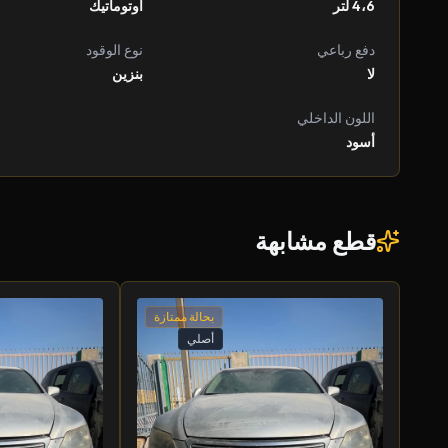
4،6 لتر
أوتوماتيك
دفع رباعي
نوع الوقود
لا
بنزين
اللون الداخلي
أسود
قطع مشابهة
بحالة ممتازة
أصلي