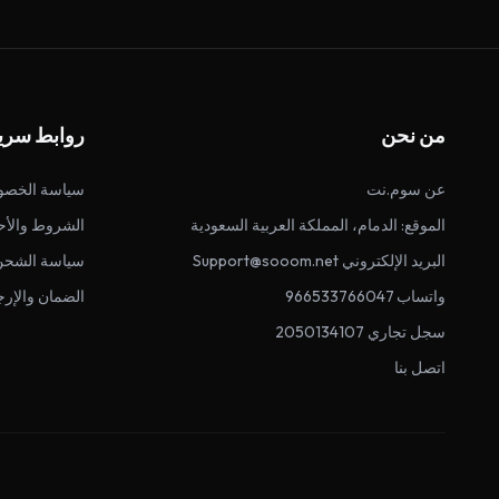
من نحن
روابط سري
عن سوم.نت
سياسة الخصو
الموقع: الدمام، المملكة العربية السعودية
الشروط والأح
البريد الإلكتروني Support@sooom.net
سياسة الشحن
واتساب 966533766047
الضمان والإرج
سجل تجاري 2050134107
اتصل بنا