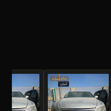
بحالة ممتازة
أصلي