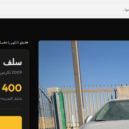
قطع الكهرباء
سل
سلف
2009 لكزس LS
400
•
شامل الضريبة