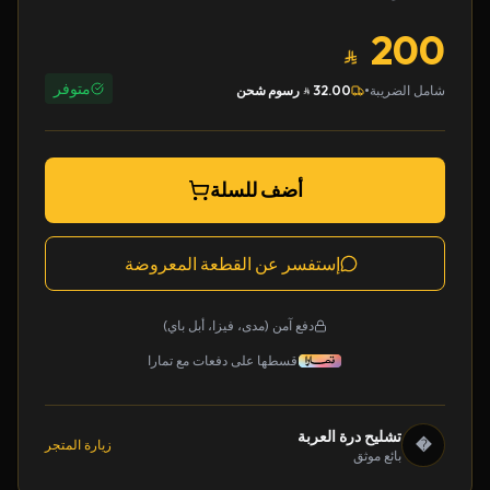
200
متوفر
•
شامل الضريبة
32.00
رسوم شحن
أضف للسلة
إستفسر عن القطعة المعروضة
دفع آمن (مدى، فيزا، أبل باي)
قسطها على دفعات مع تمارا
تشليح درة العربة
�
زيارة المتجر
بائع موثق