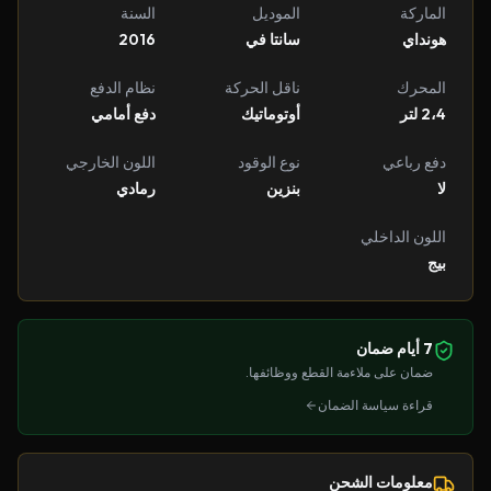
الماركة
الموديل
السنة
هونداي
سانتا في
2016
المحرك
ناقل الحركة
نظام الدفع
2،4 لتر
أوتوماتيك
دفع أمامي
دفع رباعي
نوع الوقود
اللون الخارجي
لا
بنزين
رمادي
اللون الداخلي
بيج
7 أيام ضمان
ضمان على ملاءمة القطع ووظائفها.
قراءة سياسة الضمان
معلومات الشحن