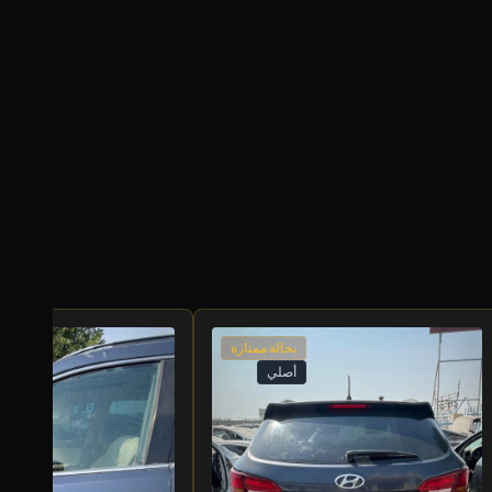
بحالة ممتازة
أصلي