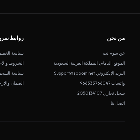
من نحن
روابط سري
عن سوم.نت
سياسة الخصو
الموقع: الدمام، المملكة العربية السعودية
الشروط والأح
البريد الإلكتروني Support@sooom.net
سياسة الشحن
واتساب 966533766047
الضمان والإرج
سجل تجاري 2050134107
اتصل بنا