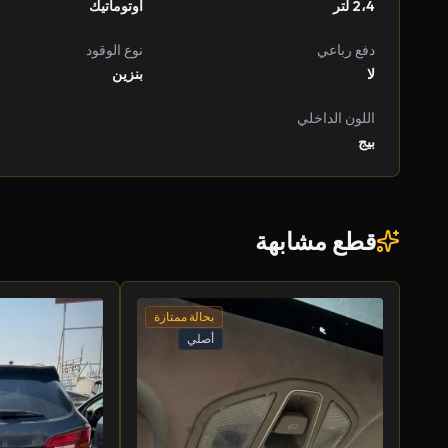
2،4 لتر
أوتوماتيك
دفع رباعي
نوع الوقود
لا
بنزين
اللون الداخلي
بيج
قطع مشابهة
بحالة ممتازة
أصلي