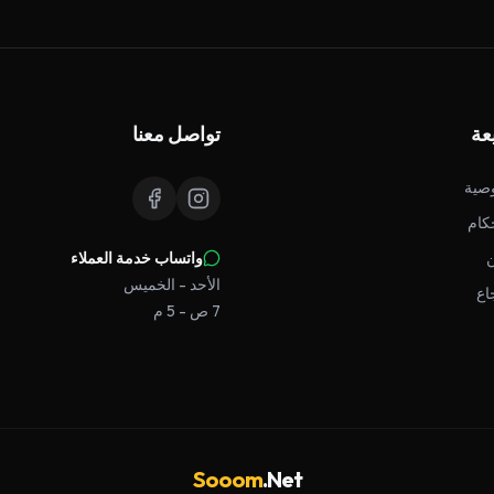
عة
تواصل معنا
صية
كام
واتساب خدمة العملاء
الأحد - الخميس
اع
7 ص - 5 م
Sooom
.Net