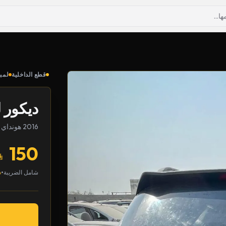
قطع الداخلية
لمب
ديكور 
2016 هونداي سانتا في
150
•
شامل الضريبة