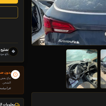
تشليح د
�
بائع موث
بدون ضما
تباع بعض م
الشحن.
اقرأ سياسة
معلومات ا