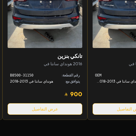
تانكي بنزين
2016 هونداي سانتا في
رقم القطعة:
31150-B8500
OEM
هونداي سانتا في 2013-2018, كيا سورينتو 2015-2018
يتوافق مع:
هونداي سانتا في 2013-2018
900
التفاصيل
عرض التفاصيل