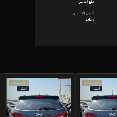
دفع أمامي
اللون الخارجي
رمادي
بحالة ممتازة
بحالة ممتازة
أصلي
أصلي