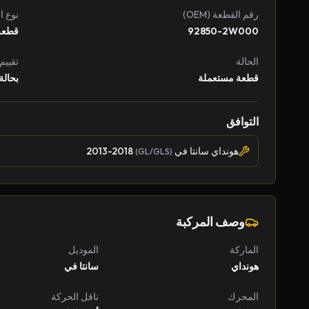
رقم القطعة (OEM)
نوع ا
92850-2W000
قطعة
الحالة
تقييم
قطعة مستعملة
بحالة
التوافق
هونداي سانتا في
2013-2018
(GL/GLS)
وصف المركبة
الماركة
الموديل
هونداي
سانتا في
المحرك
ناقل الحركة