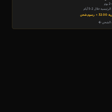
يسية خلال 2-5 أيام
32.00
رسوم شحن
الشحن