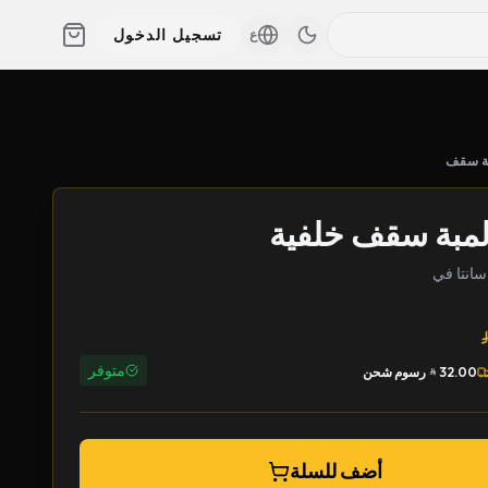
تسجيل الدخول
ع
ة سقف
لمبة سقف خلفية
متوفر
32.00
رسوم شحن
أضف للسلة