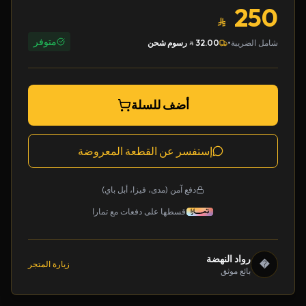
250
متوفر
•
شامل الضريبة
32.00
رسوم شحن
أضف للسلة
إستفسر عن القطعة المعروضة
دفع آمن (مدى، فيزا، أبل باي)
قسطها على دفعات مع تمارا
رواد النهضة
�
زيارة المتجر
بائع موثق