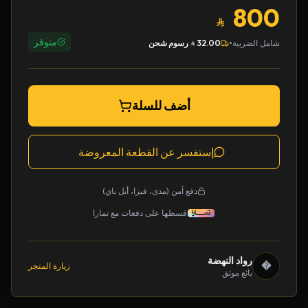
800
متوفر
•
شامل الضريبة
32.00
رسوم شحن
أضف للسلة
إستفسر عن القطعة المعروضة
دفع آمن (مدى، فيزا، أبل باي)
قسطها على دفعات مع تمارا
رواد النهضة
�
زيارة المتجر
بائع موثق