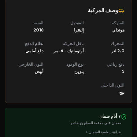
وصف المركبة
الماركة
الموديل
السنة
هونداي
إلينترا
2018
المحرك
ناقل الحركة
نظام الدفع
2،0 لتر
أوتوماتيك - 6 نمر
دفع أمامي
دفع رباعي
نوع الوقود
اللون الخارجي
لا
بنزين
أبيض
اللون الداخلي
بيج
7 أيام ضمان
ضمان على ملاءمة القطع ووظائفها.
قراءة سياسة الضمان