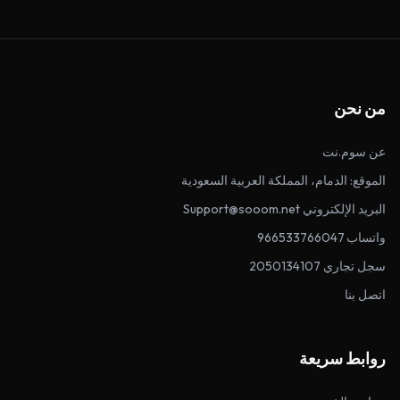
من نحن
عن سوم.نت
الموقع: الدمام، المملكة العربية السعودية
البريد الإلكتروني Support@sooom.net
واتساب 966533766047
سجل تجاري 2050134107
اتصل بنا
روابط سريعة