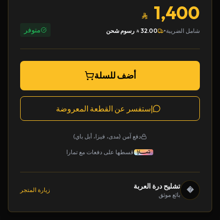
1,400
متوفر
•
شامل الضريبة
32.00
رسوم شحن
أضف للسلة
إستفسر عن القطعة المعروضة
دفع آمن (مدى، فيزا، أبل باي)
قسطها على دفعات مع تمارا
تشليح درة العربة
�
زيارة المتجر
بائع موثق