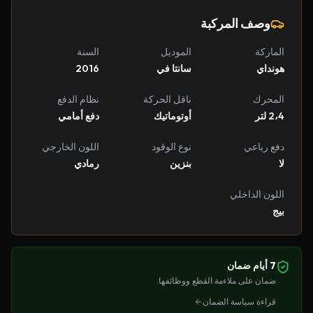
وصف المركبة
الماركة
الموديل
السنة
هونداي
سانتا في
2016
المحرك
ناقل الحركة
نظام الدفع
2،4 لتر
أوتوماتيك
دفع أمامي
دفع رباعي
نوع الوقود
اللون الخارجي
لا
بنزين
رمادي
اللون الداخلي
بيج
7 أيام ضمان
ضمان على ملاءمة القطع ووظائفها.
قراءة سياسة الضمان