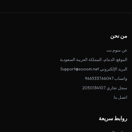
من نحن
عن سوم.نت
الموقع: الدمام، المملكة العربية السعودية
البريد الإلكتروني Support@sooom.net
واتساب 966533766047
سجل تجاري 2050134107
اتصل بنا
روابط سريعة