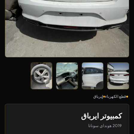
قطع الكهرباء
إيرباق
كمبيوتر ايرباق
2019 هونداي سوناتا