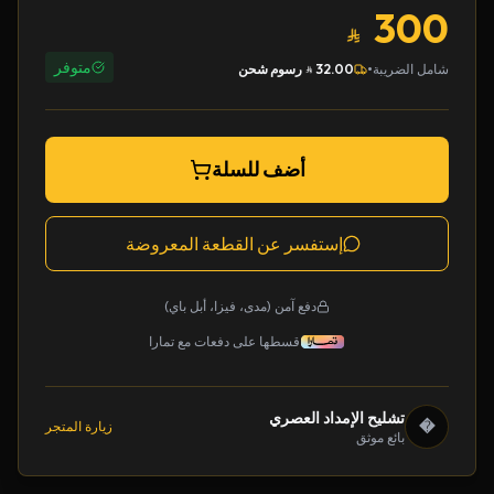
300
متوفر
•
شامل الضريبة
32.00
رسوم شحن
أضف للسلة
إستفسر عن القطعة المعروضة
دفع آمن (مدى، فيزا، أبل باي)
قسطها على دفعات مع تمارا
تشليح الإمداد العصري
�
زيارة المتجر
بائع موثق