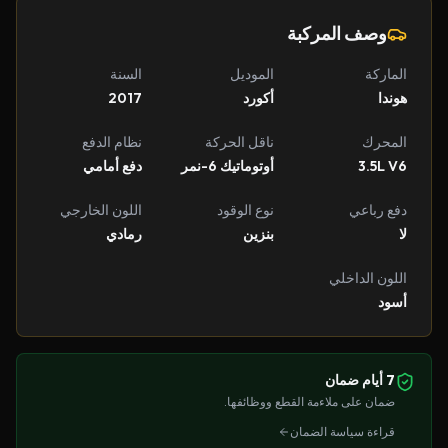
وصف المركبة
الماركة
الموديل
السنة
هوندا
أكورد
2017
المحرك
ناقل الحركة
نظام الدفع
3.5L V6
أوتوماتيك 6-نمر
دفع أمامي
دفع رباعي
نوع الوقود
اللون الخارجي
لا
بنزين
رمادي
اللون الداخلي
أسود
7 أيام ضمان
ضمان على ملاءمة القطع ووظائفها.
قراءة سياسة الضمان