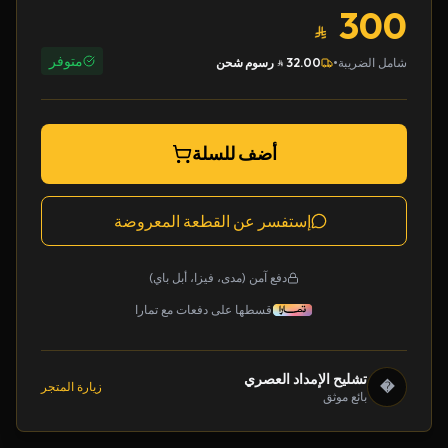
300
متوفر
•
شامل الضريبة
32.00
رسوم شحن
أضف للسلة
إستفسر عن القطعة المعروضة
دفع آمن (مدى، فيزا، أبل باي)
قسطها على دفعات مع تمارا
تشليح الإمداد العصري
�
زيارة المتجر
بائع موثق