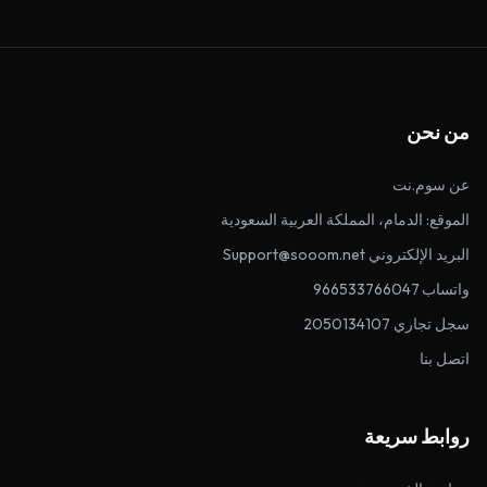
من نحن
عن سوم.نت
الموقع: الدمام، المملكة العربية السعودية
البريد الإلكتروني Support@sooom.net
واتساب 966533766047
سجل تجاري 2050134107
اتصل بنا
روابط سريعة