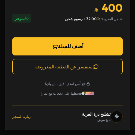
400
متوفر
•
شامل الضريبة
32.00
رسوم شحن
أضف للسلة
إستفسر عن القطعة المعروضة
دفع آمن (مدى، فيزا، أبل باي)
قسطها على دفعات مع تمارا
تشليح درة العربة
�
زيارة المتجر
بائع موثق