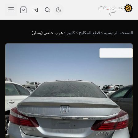
الصفحة الرئيسية
قطع المكابح
كليبر
هوب خلفي (يسار)
SKU: 11-0136