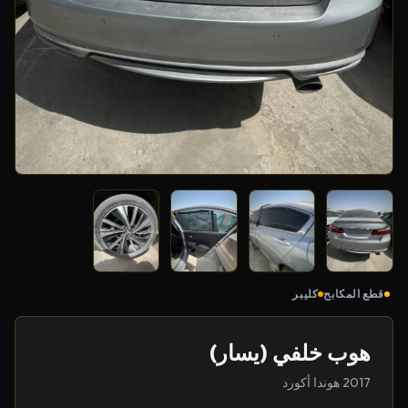
قطع المكابح
كليبر
هوب خلفي (يسار)
2017 هوندا أكورد