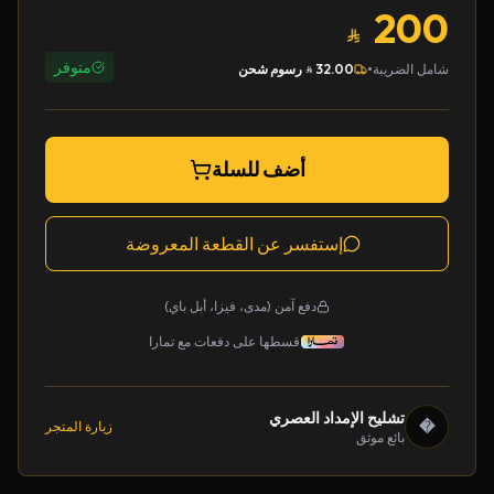
200
متوفر
•
شامل الضريبة
32.00
رسوم شحن
أضف للسلة
إستفسر عن القطعة المعروضة
دفع آمن (مدى، فيزا، أبل باي)
قسطها على دفعات مع تمارا
تشليح الإمداد العصري
�
زيارة المتجر
بائع موثق