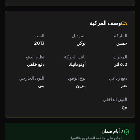
وصف المركبة
الماركة
الموديل
السنة
جمس
يوكن
2013
المحرك
ناقل الحركة
نظام الدفع
6،2 لتر
أوتوماتيك
دفع خلفي
دفع رباعي
نوع الوقود
اللون الخارجي
نعم
بنزين
بني
اللون الداخلي
بيج
7 أيام ضمان
ضمان على ملاءمة القطع ووظائفها.