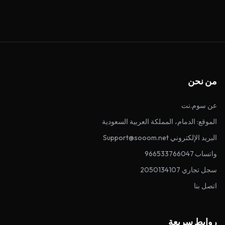
من نحن
عن سوم.نت
الموقع: الدمام، المملكة العربية السعودية
البريد الإلكتروني Support@sooom.net
واتساب 966533766047
سجل تجاري 2050134107
اتصل بنا
روابط سريعة