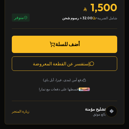
1,500
متوفر
•
شامل الضريبة
32.00
رسوم شحن
أضف للسلة
إستفسر عن القطعة المعروضة
دفع آمن (مدى، فيزا، أبل باي)
قسطها على دفعات مع تمارا
تشليح مؤمنة
�
زيارة المتجر
بائع موثق