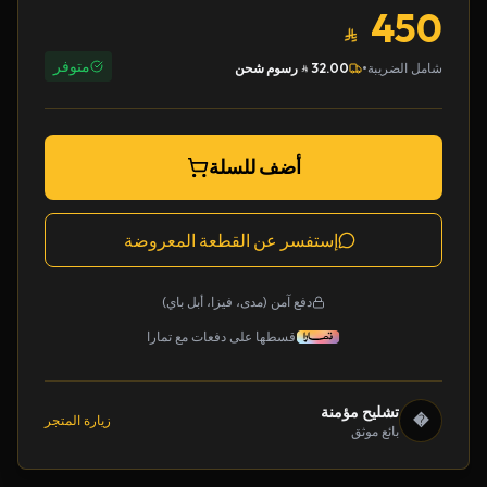
450
متوفر
•
شامل الضريبة
32.00
رسوم شحن
أضف للسلة
إستفسر عن القطعة المعروضة
دفع آمن (مدى، فيزا، أبل باي)
قسطها على دفعات مع تمارا
تشليح مؤمنة
�
زيارة المتجر
بائع موثق