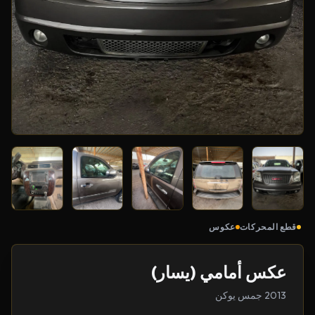
قطع المحركات
عكوس
عكس أمامي (يسار)
2013 جمس يوكن