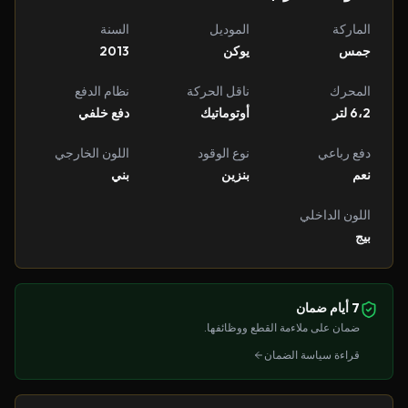
الماركة
الموديل
السنة
جمس
يوكن
2013
المحرك
ناقل الحركة
نظام الدفع
6،2 لتر
أوتوماتيك
دفع خلفي
دفع رباعي
نوع الوقود
اللون الخارجي
نعم
بنزين
بني
اللون الداخلي
بيج
7 أيام ضمان
ضمان على ملاءمة القطع ووظائفها.
قراءة سياسة الضمان