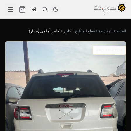
الصفحة الرئيسية
قطع المكابح
كليبر
كليبر أمامي (يسار)
SKU: 05-0213