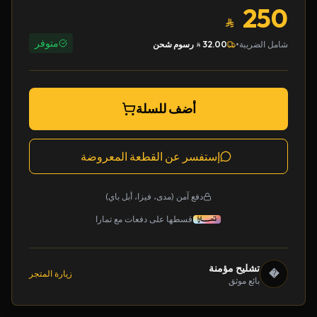
250
متوفر
•
شامل الضريبة
32.00
رسوم شحن
أضف للسلة
إستفسر عن القطعة المعروضة
دفع آمن (مدى، فيزا، أبل باي)
قسطها على دفعات مع تمارا
تشليح مؤمنة
�
زيارة المتجر
بائع موثق