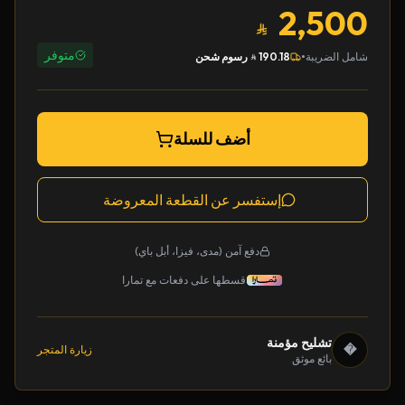
2,500
متوفر
•
شامل الضريبة
190.18
رسوم شحن
أضف للسلة
إستفسر عن القطعة المعروضة
دفع آمن (مدى، فيزا، أبل باي)
قسطها على دفعات مع تمارا
تشليح مؤمنة
�
زيارة المتجر
بائع موثق