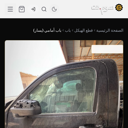
الصفحة الرئيسية
قطع الهيكل
باب
باب أمامي (يسار)
SKU: 05-0112