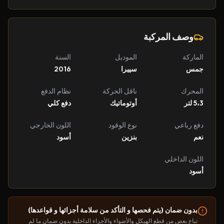
وصف المركبة
الماركة
الموديل
السنة
جمس
سييرا
2016
المحرك
ناقل الحركة
نظام الدفع
5،3 لتر
أوتوماتيك
دفع كلي
دفع رباعي
نوع الوقود
اللون الخارجي
نعم
بنزين
أسود
اللون الداخلي
أسود
بدون ضمان (يتم فحصها و التأكد من سلامة أجزائها و قواعدها)
تباع بعض من قطع الهيكل والأضواء والأجزاء الداخلية بدون ضمان ما لم