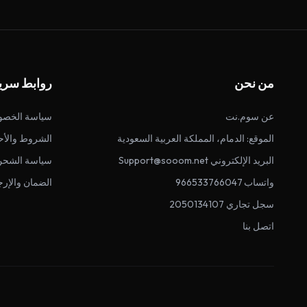
من نحن
روابط سري
عن سوم.نت
سياسة الخصو
الموقع: الدمام، المملكة العربية السعودية
الشروط والأح
البريد الإلكتروني Support@sooom.net
سياسة الشحن
واتساب 966533766047
الضمان والإرج
سجل تجاري 2050134107
اتصل بنا