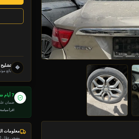
تشليح 
�
بائع موث
7 أيام ضمان
ضمان على 
اقرأ سياسة
معلومات ا
يشحن خلال 1-2 يوم