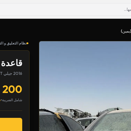
يمين)
نظام التعليق و الت
قاعدة ف
2016 جيلي Emgrand GT
200
•
شامل الضريبة