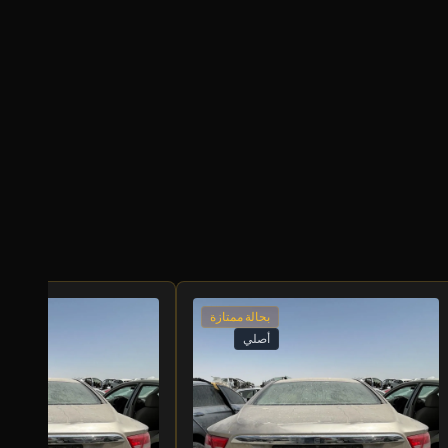
بحالة ممتازة
أصلي