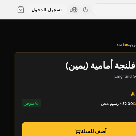
تسجيل الدخول
ع
وجيه
فلنجة
لنجة أمامية (يمين)
متوفر
32.00
رسوم شحن
أضف للسلة