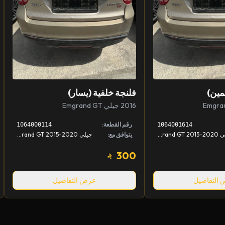
مين)
فلنجة خلفية (يسار)
2016 جيلي Emgrand GT
رقم القطعة:
1064000114
1064001614
جيلي Emgrand GT 2015-2020
يتوافق مع:
جيلي Emgrand GT 2015-2020
300
التفاصيل
عرض التفاصيل