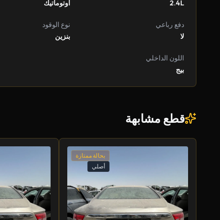
2.4L
أوتوماتيك
دفع رباعي
نوع الوقود
لا
بنزين
اللون الداخلي
بيج
قطع مشابهة
بحالة ممتازة
أصلي