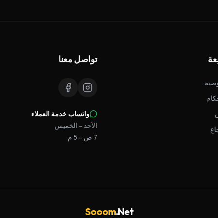
عة
تواصل معنا
صية
كام
واتساب خدمة العملاء
الأحد - الخميس
اع
7 ص - 5 م
Sooom
.Net