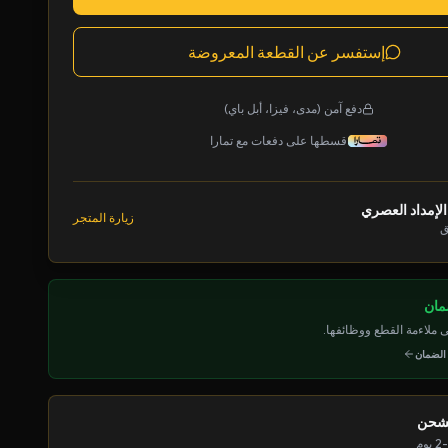
إستفسر عن القطعة المعروضة
دفع آمن (مدى، فيزا، أبل باي)
قسطها على دفعات مع تمارا
الإمداد العصري
زيارة المتجر
ق
ملاءمة القطع ووظائفها.
 الضمان
لشحن