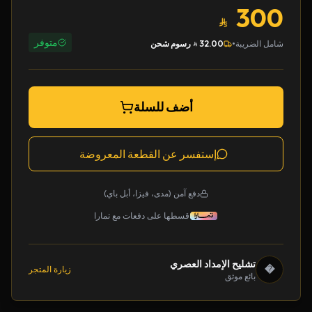
300
متوفر
•
شامل الضريبة
32.00
رسوم شحن
أضف للسلة
إستفسر عن القطعة المعروضة
دفع آمن (مدى، فيزا، أبل باي)
قسطها على دفعات مع تمارا
تشليح الإمداد العصري
�
زيارة المتجر
بائع موثق