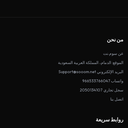
من نحن
عن سوم.نت
الموقع: الدمام، المملكة العربية السعودية
البريد الإلكتروني Support@sooom.net
واتساب 966533766047
سجل تجاري 2050134107
اتصل بنا
روابط سريعة