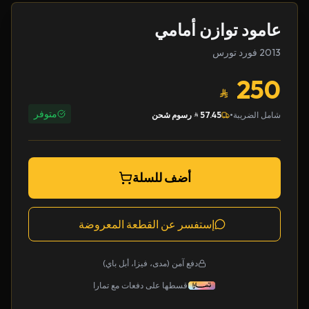
عامود توازن أمامي
2013 فورد تورس
250
متوفر
•
شامل الضريبة
57.45
رسوم شحن
أضف للسلة
إستفسر عن القطعة المعروضة
دفع آمن (مدى، فيزا، أبل باي)
قسطها على دفعات مع تمارا