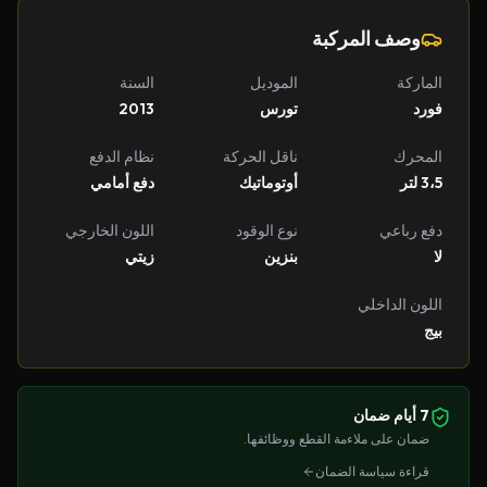
وصف المركبة
الماركة
الموديل
السنة
فورد
تورس
2013
المحرك
ناقل الحركة
نظام الدفع
3،5 لتر
أوتوماتيك
دفع أمامي
دفع رباعي
نوع الوقود
اللون الخارجي
لا
بنزين
زيتي
اللون الداخلي
بيج
7 أيام ضمان
ضمان على ملاءمة القطع ووظائفها.
قراءة سياسة الضمان