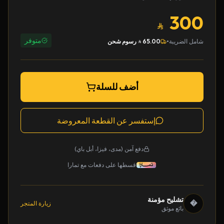
300
متوفر
•
شامل الضريبة
65.00
رسوم شحن
أضف للسلة
إستفسر عن القطعة المعروضة
دفع آمن (مدى، فيزا، أبل باي)
قسطها على دفعات مع تمارا
تشليح مؤمنة
�
زيارة المتجر
بائع موثق