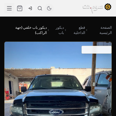
الصفحة
قطع
ديكور
ديكور باب خلفي (جهة
الرئيسية
الداخلية
باب
الراكب)
SKU: 05-0018