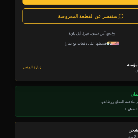
إستفسر عن القطعة المعروضة
دفع آمن (مدى، فيزا، أبل باي)
قسطها على دفعات مع تمارا
مؤمنة
زيارة المتجر
ق
ملاءمة القطع ووظائفها.
 الضمان
لشحن