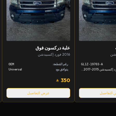
علبة دركسون فوق
2016 فورد إكسبيدشن
رقم القطعة:
OEM
GL1Z-19703-A
فورد إكسبيدشن 2015-2017, لينكون نافيقييتر 2015-2017
يتوافق مع:
Universal
350
التفاصيل
عرض التفاصيل