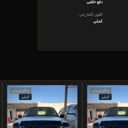
دفع خلفي
اللون الخارجي
كحلي
بحالة ممتازة
بحالة ممتازة
أصلي
أصلي