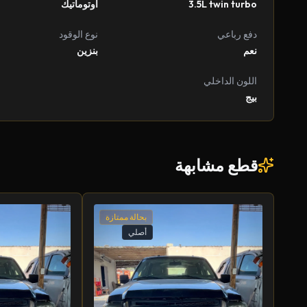
3.5L twin turbo
أوتوماتيك
دفع رباعي
نوع الوقود
نعم
بنزين
اللون الداخلي
بيج
قطع مشابهة
بحالة ممتازة
أصلي