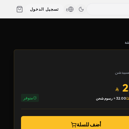
تسجيل الدخول
ع
ة
2
متوفر
32.00
رسوم شحن
أضف للسلة