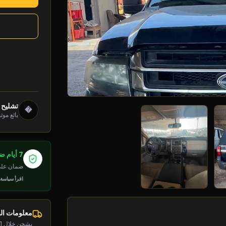
تشليح 
�
بائع موث
7 أيام ضمان
ضمان على 
اقرأ سياسة
معلومات ا
يشحن خلال 1-2 يوم