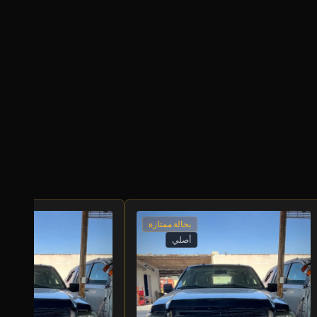
بحالة ممتازة
أصلي