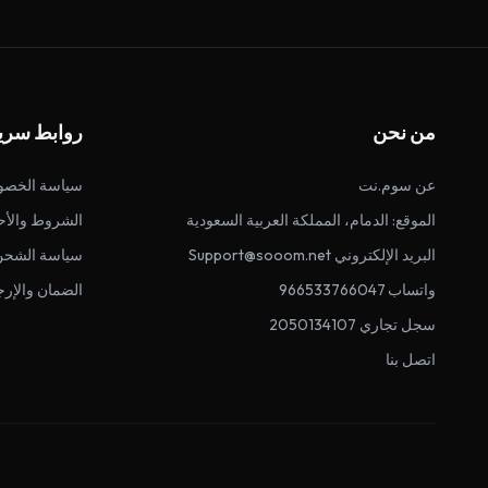
من نحن
روابط سري
عن سوم.نت
سياسة الخصو
الموقع: الدمام، المملكة العربية السعودية
الشروط والأح
البريد الإلكتروني Support@sooom.net
سياسة الشحن
واتساب 966533766047
الضمان والإرج
سجل تجاري 2050134107
اتصل بنا