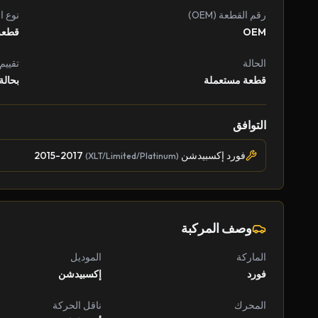
رقم القطعة (OEM)
نوع ا
OEM
قطعة
الحالة
تقييم
قطعة مستعملة
بحالة
التوافق
فورد إكسبيدشن
2015-2017
(XLT/Limited/Platinum)
وصف المركبة
الماركة
الموديل
فورد
إكسبيدشن
المحرك
ناقل الحركة