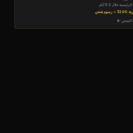
يسية خلال 2-5 أيام
32.00
رسوم شحن
الشحن