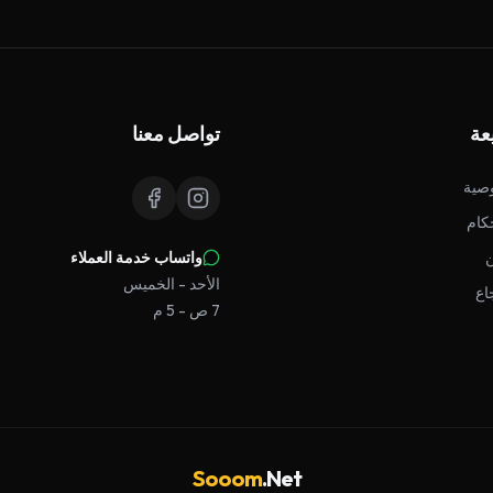
عة
تواصل معنا
صية
كام
واتساب خدمة العملاء
الأحد - الخميس
اع
7 ص - 5 م
Sooom
.Net