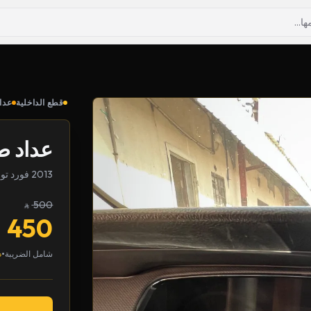
قطع الداخلية
عدا
عداد ط
2013 فورد تورس
500
450
•
شامل الضريبة