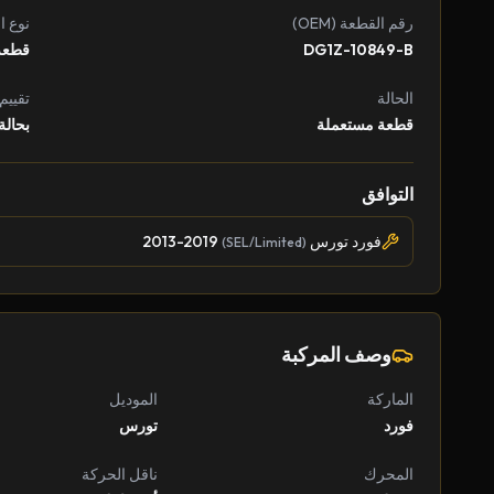
رقم القطعة (OEM)
نوع ا
DG1Z-10849-B
قطعة
الحالة
تقييم
قطعة مستعملة
بحالة
التوافق
فورد تورس
2013-2019
(SEL/Limited)
وصف المركبة
الماركة
الموديل
فورد
تورس
المحرك
ناقل الحركة