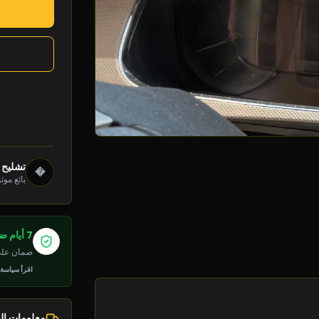
تشليح د
�
بائع موث
7 أيام ضمان
ضمان على 
اقرأ سياسة
معلومات ا