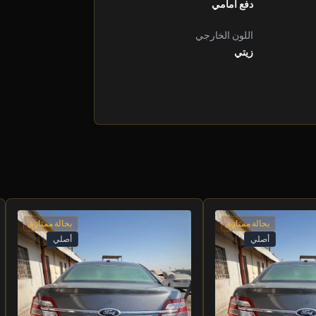
دفع أمامي
اللون الخارجي
زيتي
بحالة ممتازة
بحالة ممتازة
أصلي
أصلي