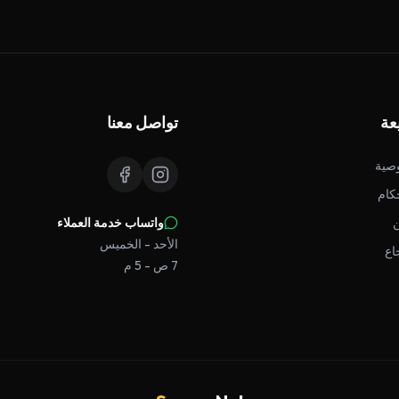
عة
تواصل معنا
صية
كام
واتساب خدمة العملاء
الأحد - الخميس
اع
7 ص - 5 م