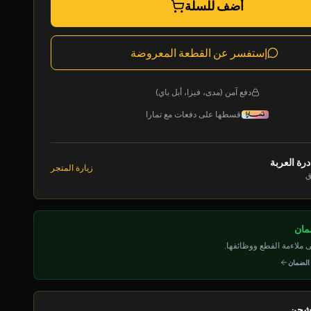
أضف للسلة
إستفسر عن القطعة المعروضة
دفع آمن (مدى، فيزا، أبل باي)
قسطها على دفعات مع تمارا
رة العربة
زيارة المتجر
ق
ملاءمة القطع ووظائفها.
 الضمان
لشحن