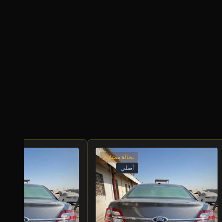
بحالة ممتازة
أصلي