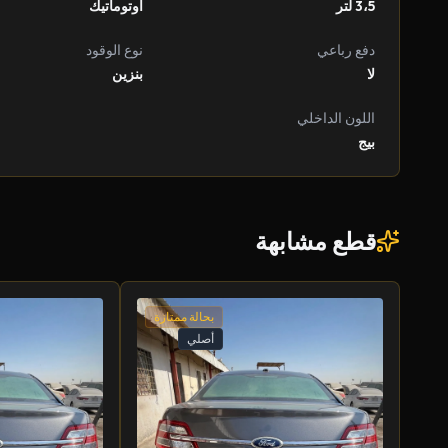
3،5 لتر
أوتوماتيك
دفع رباعي
نوع الوقود
لا
بنزين
اللون الداخلي
بيج
قطع مشابهة
بحالة ممتازة
أصلي