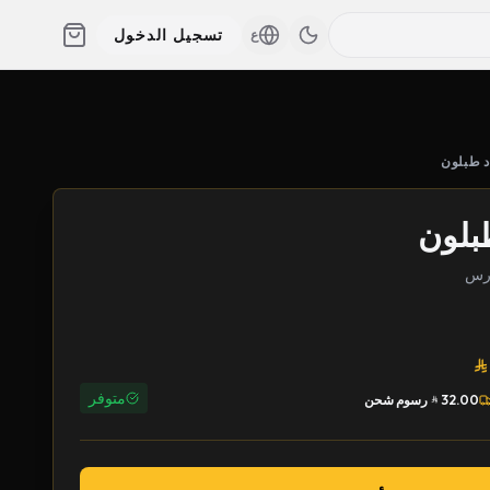
تسجيل الدخول
ع
د طبلون
بلون
متوفر
32.00
رسوم شحن