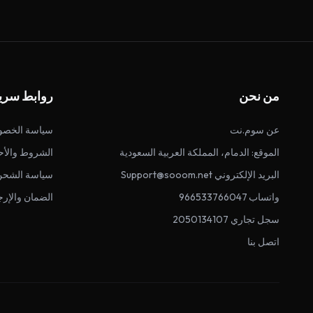
من نحن
روابط سري
عن سوم.نت
سياسة الخصو
الموقع: الدمام، المملكة العربية السعودية
الشروط والأح
البريد الإلكتروني Support@sooom.net
سياسة الشحن
واتساب 966533766047
الضمان والإرج
سجل تجاري 2050134107
اتصل بنا