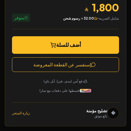
1,800
متوفر
•
شامل الضريبة
32.00
رسوم شحن
أضف للسلة
إستفسر عن القطعة المعروضة
دفع آمن (مدى، فيزا، أبل باي)
قسطها على دفعات مع تمارا
تشليح مؤمنة
�
زيارة المتجر
بائع موثق