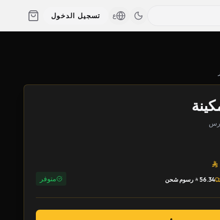
تسجيل الدخول
ع
كينة
متوفر
56.34
رسوم شحن