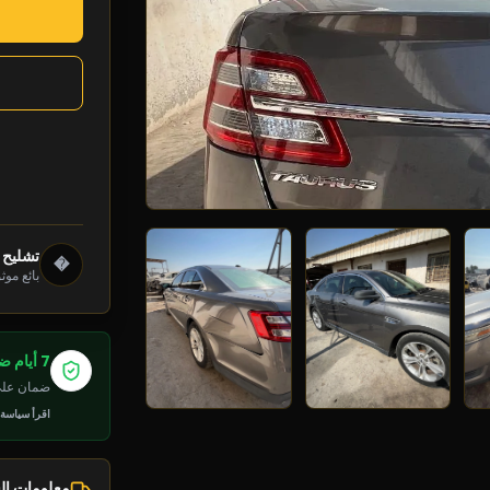
تشليح د
�
بائع موث
7 أيام ضمان
ضمان على 
اقرأ سياسة
معلومات ا