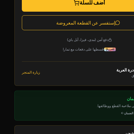
أضف للسلة
إستفسر عن القطعة المعروضة
دفع آمن (مدى، فيزا، أبل باي)
قسطها على دفعات مع تمارا
رة العربة
زيارة المتجر
ق
ملاءمة القطع ووظائفها.
 الضمان
لشحن