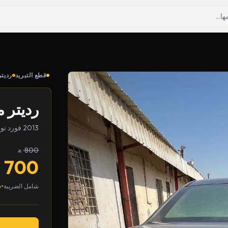
قطع التبريد
رديتر
رديتر م
2013 فورد تورس
800
700
•
شامل الضريبة