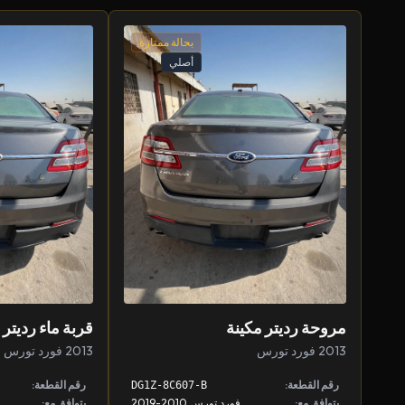
بحالة ممتازة
أصلي
مروحة رديتر مكينة
قربة ماء رديتر
2013 فورد تورس
2013 فورد تورس
رقم القطعة:
رقم القطعة:
DG1Z-8C607-B
يتوافق مع:
فورد تورس 2010-2019
يتوافق مع: