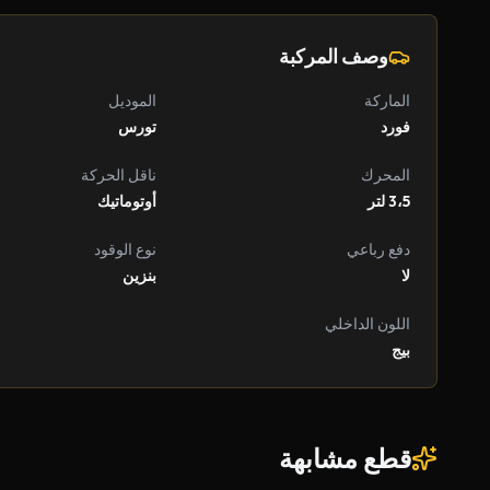
وصف المركبة
الماركة
الموديل
فورد
تورس
المحرك
ناقل الحركة
3،5 لتر
أوتوماتيك
دفع رباعي
نوع الوقود
لا
بنزين
اللون الداخلي
بيج
قطع مشابهة