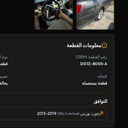
معلومات القطعة
رقم القطعة (OEM)
نوع ا
DG1Z-8005-A
قطعة
الحالة
تقييم
قطعة مستعملة
بحالة
التوافق
فورد تورس
2013-2019
(SEL/Limited)