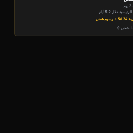
يسية خلال 2-5 أيام
56.34
رسوم شحن
الشحن