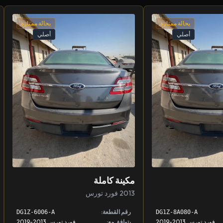
بحالة ممتازة
بحالة ممتازة
أصلي
أصلي
مكينة كاملة
2013 فورد تورس
رقم القطعة:
DG1Z-6006-A
DG1Z-8A080-A
فورد تورس 2013-2019
يتوافق مع:
فورد تورس 2013-2019