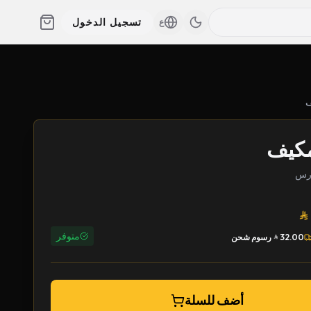
تسجيل الدخول
ع
مكيف
متوفر
32.00
رسوم شحن
أضف للسلة