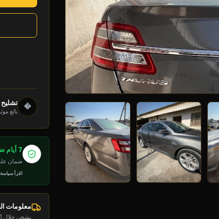
تشليح د
�
بائع موث
7 أيام ضمان
ضمان على 
اقرأ سياسة
معلومات ا
يشحن خلال 1-2 يوم