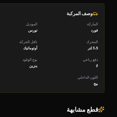
وصف المركبة
الماركة
الموديل
فورد
تورس
المحرك
ناقل الحركة
3،5 لتر
أوتوماتيك
دفع رباعي
نوع الوقود
لا
بنزين
اللون الداخلي
بيج
قطع مشابهة