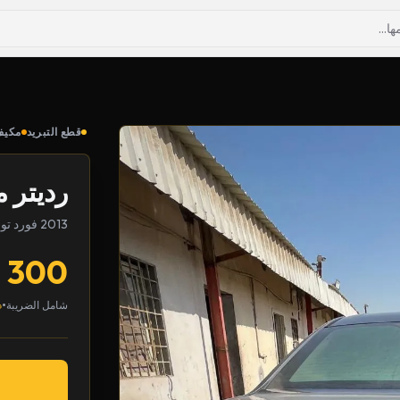
قطع التبريد
مكيف
رديتر 
2013 فورد تورس
300
•
شامل الضريبة