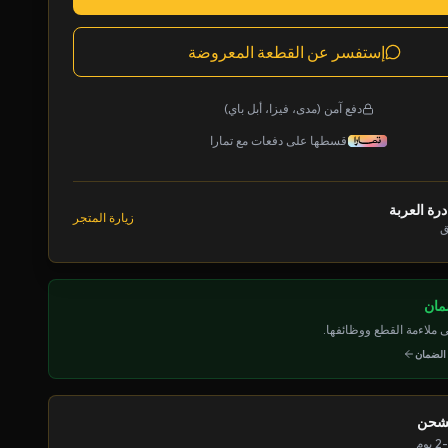
إستفسر عن القطعة المعروضة
دفع آمن (مدى، فيزا، أبل باي)
قسطها على دفعات مع تمارا
رة العربة
زيارة المتجر
ق
ملاءمة القطع ووظائفها.
 الضمان
لشحن