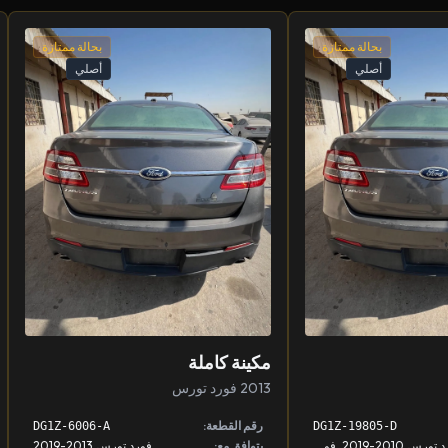
بحالة ممتازة
بحالة ممتازة
أصلي
أصلي
مكينة كاملة
2013 فورد تورس
رقم القطعة:
DG1Z-6006-A
DG1Z-19805-D
فورد تورس 2010-2019, فورد إكسبلورر 2011-2019
يتوافق مع:
فورد تورس 2013-2019