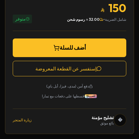
150
متوفر
•
شامل الضريبة
32.00
رسوم شحن
أضف للسلة
إستفسر عن القطعة المعروضة
دفع آمن (مدى، فيزا، أبل باي)
قسطها على دفعات مع تمارا
تشليح مؤمنة
�
زيارة المتجر
بائع موثق