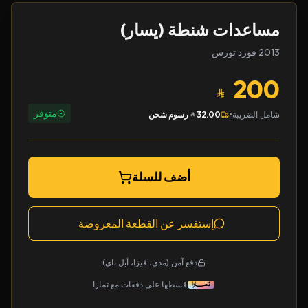
مساعدات شنطة (يسار)
2013 فورد تورس
200
متوفر
•
شامل الضريبة
32.00
رسوم شحن
أضف للسلة
إستفسر عن القطعة المعروضة
دفع آمن (مدى، فيزا، أبل باي)
قسطها على دفعات مع تمارا