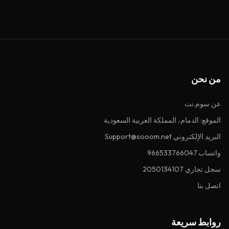
من نحن
عن سوم.نت
الموقع: الدمام، المملكة العربية السعودية
البريد الإلكتروني Support@sooom.net
واتساب 966533766047
سجل تجاري 2050134107
اتصل بنا
روابط سريعة