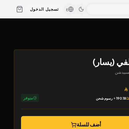
تسجيل الدخول
ع
في (يسار)
متوفر
190.18
رسوم شحن
أضف للسلة