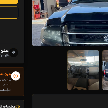
تشليح 
�
بائع موث
بدون ضما
تباع بعض م
الشحن.
اقرأ سياسة
معلومات ا