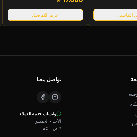
التفاصيل
عرض التفاصيل
عة
تواصل معنا
صية
كام
واتساب خدمة العملاء
الأحد - الخميس
اع
7 ص - 5 م