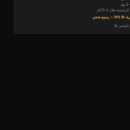
يسية خلال 2-5 أيام
190.1
رسوم شحن
الشحن