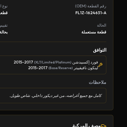
رقم القطعة (OEM)
نوع ا
FL1Z-1624631-A
قطعة
الحالة
تقييم
قطعة مستعملة
بحالة
التوافق
فورد إكسبيدشن
2015-2017
(XLT/Limited/Platinum)
لينكون نافيقييتر
2015-2017
(Base/Reserve)
ملاحظات
كامل مع جميع أغراضه، من غير ديكور داخلي. شاص طويل.
وصف المركبة