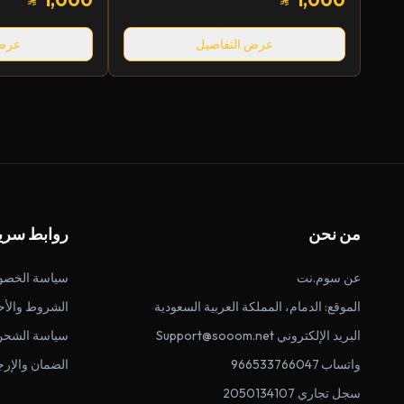
عرض التفاصيل
عرض 
من نحن
روابط سري
عن سوم.نت
سياسة الخصو
الموقع: الدمام، المملكة العربية السعودية
الشروط والأح
البريد الإلكتروني Support@sooom.net
سياسة الشحن
واتساب 966533766047
الضمان والإرج
سجل تجاري 2050134107