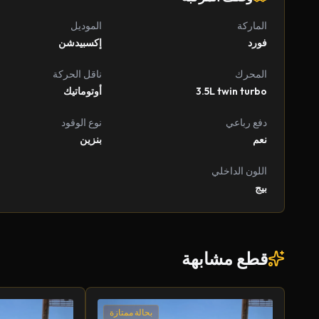
الماركة
الموديل
فورد
إكسبيدشن
المحرك
ناقل الحركة
3.5L twin turbo
أوتوماتيك
دفع رباعي
نوع الوقود
نعم
بنزين
اللون الداخلي
بيج
قطع مشابهة
بحالة ممتازة