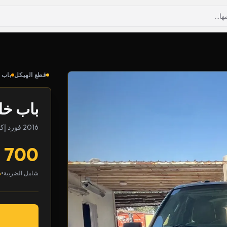
قطع الهيكل
باب
باب خل
2016 فورد إكسبيدشن
700
•
شامل الضريبة