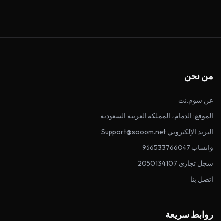
من نحن
عن سوم.نت
الموقع: الدمام، المملكة العربية السعودية
البريد الإلكتروني Support@sooom.net
واتساب 966533766047
سجل تجاري 2050134107
اتصل بنا
روابط سريعة