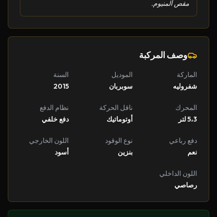
مقص ألمنيوم.
وصف المركبة
الماركة
الموديل
السنة
شفروليه
سوبربان
2015
المحرك
ناقل الحركة
نظام الدفع
5،3 لتر
أوتوماتيك
دفع خلفي
دفع رباعي
نوع الوقود
اللون الخارجي
نعم
بنزين
أسود
اللون الداخلي
رصاصي