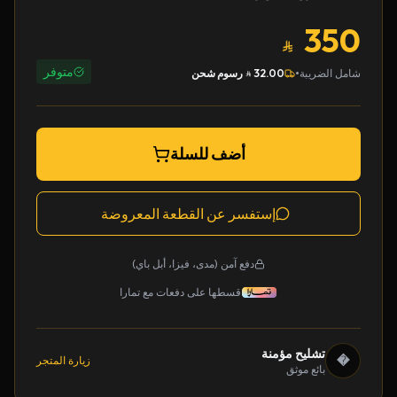
350
متوفر
•
شامل الضريبة
32.00
رسوم شحن
أضف للسلة
إستفسر عن القطعة المعروضة
دفع آمن (مدى، فيزا، أبل باي)
قسطها على دفعات مع تمارا
تشليح مؤمنة
�
زيارة المتجر
بائع موثق