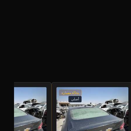
بحالة ممتازة
أصلي