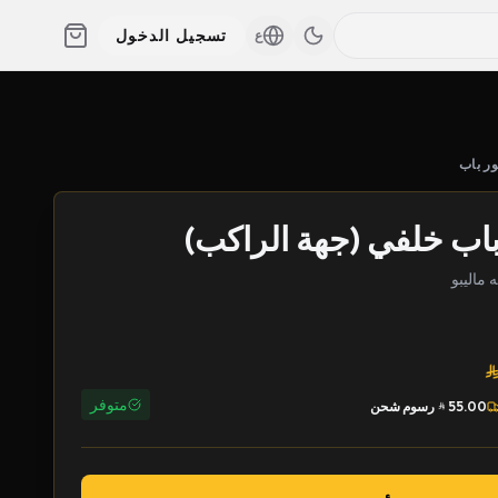
تسجيل الدخول
ع
ور باب
باب خلفي (جهة الراكب)
متوفر
55.00
رسوم شحن