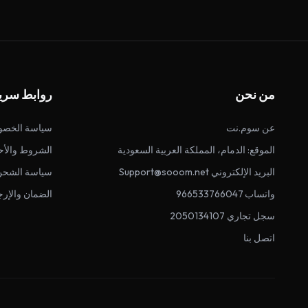
من نحن
روابط سري
عن سوم.نت
سياسة الخصو
الموقع: الدمام، المملكة العربية السعودية
الشروط والأح
البريد الإلكتروني Support@sooom.net
سياسة الشحن
واتساب 966533766047
الضمان والإرج
سجل تجاري 2050134107
اتصل بنا