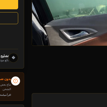
تشليح د
�
بائع موث
بدون ضما
تباع بعض م
الشحن.
اقرأ سياسة