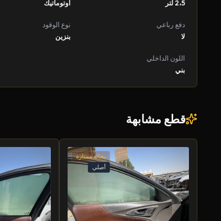
2،5 لتر
أوتوماتيك
دفع رباعي
نوع الوقود
لا
بنزين
اللون الداخلي
بني
قطع مشابهة
بحالة ممتازة
أصلي