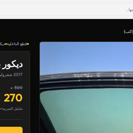
اكب)
قطع الداخلية
ديك
ديكور 
2017 شفروليه ماليبو
300
270
•
شامل الضريبة