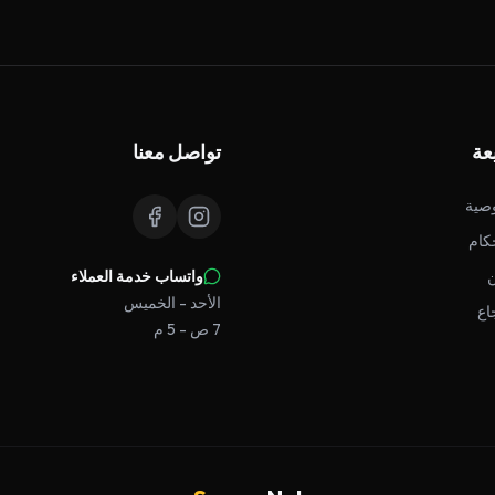
عة
تواصل معنا
صية
كام
واتساب خدمة العملاء
الأحد - الخميس
اع
7 ص - 5 م