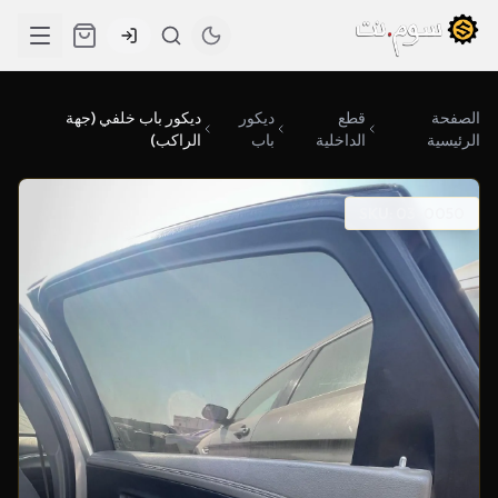
الصفحة
قطع
ديكور
ديكور باب خلفي (جهة
الرئيسية
الداخلية
باب
الراكب)
SKU: 03-0050