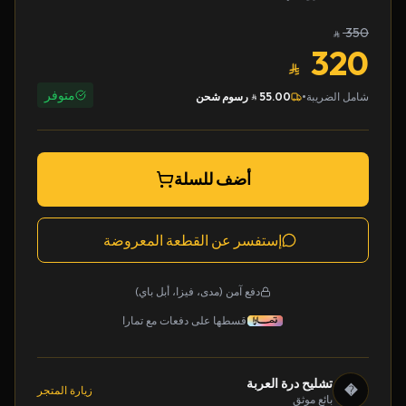
350
320
متوفر
•
شامل الضريبة
55.00
رسوم شحن
أضف للسلة
إستفسر عن القطعة المعروضة
دفع آمن (مدى، فيزا، أبل باي)
قسطها على دفعات مع تمارا
تشليح درة العربة
�
زيارة المتجر
بائع موثق