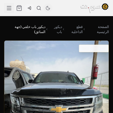
الصفحة
قطع
ديكور
ديكور باب خلفي (جهة
الرئيسية
الداخلية
باب
السائق)
SKU: 05-0249