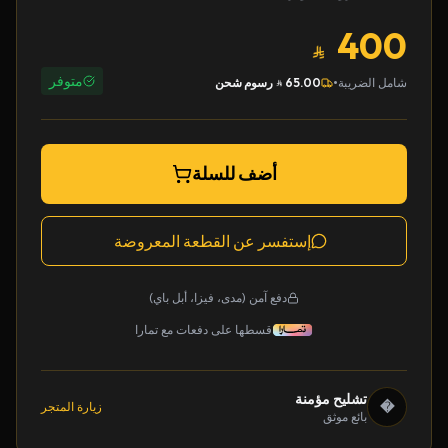
400
متوفر
•
شامل الضريبة
65.00
رسوم شحن
أضف للسلة
إستفسر عن القطعة المعروضة
دفع آمن (مدى، فيزا، أبل باي)
قسطها على دفعات مع تمارا
تشليح مؤمنة
�
زيارة المتجر
بائع موثق