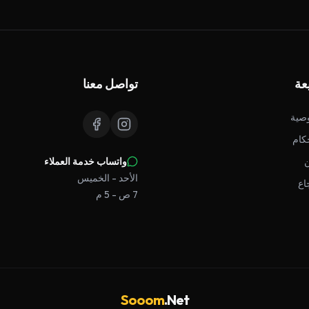
عة
تواصل معنا
صية
كام
واتساب خدمة العملاء
الأحد - الخميس
اع
7 ص - 5 م
Sooom
.Net