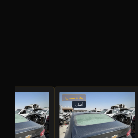
بحالة ممتازة
أصلي