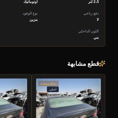
2،5 لتر
أوتوماتيك
دفع رباعي
نوع الوقود
لا
بنزين
اللون الداخلي
بني
قطع مشابهة
بحالة ممتازة
أصلي