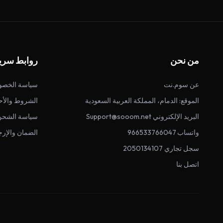
من نحن
روابط سري
عن سوم.نت
سياسة الخصو
الموقع: الدمام، المملكة العربية السعودية
الشروط والأح
البريد الإلكتروني Support@sooom.net
سياسة الشحن
واتساب 966533766047
الضمان والإرج
سجل تجاري 2050134107
اتصل بنا