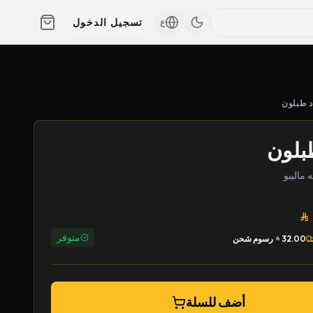
تسجيل الدخول
ع
د طبلون
بلون
متوفر
32.00
رسوم شحن
أضف للسلة