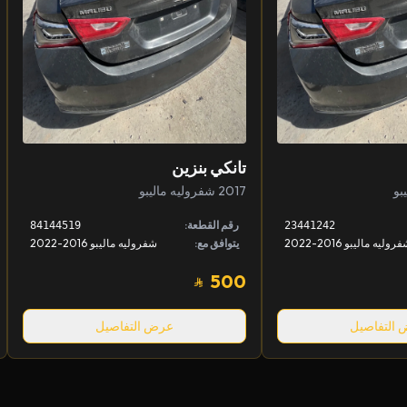
تانكي بنزين
2017 شفروليه ماليبو
رقم القطعة:
84144519
23441242
روليه ماليبو 2016-2022
يتوافق مع:
شفروليه ماليبو 2016-2022
500
التفاصيل
عرض التفاصيل