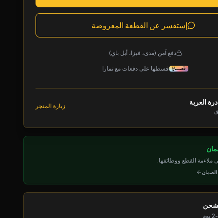
إستفسر عن القطعة المعروضة
دفع آمن (مدى، فيزا، أبل باي)
قسطها على دفعات مع تمارا
رة العربة
زيارة المتجر
ق
ملاءمة القطع ووظائفها.
 الضمان
لشحن