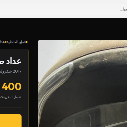
قطع الداخلية
عدا
عداد ط
2017 شفروليه ماليبو
400
•
شامل الضريبة