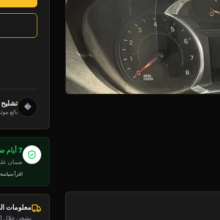
تشليح د
�
بائع موث
7 أيام ضمان
ضمان على 
اقرأ سياسة
معلومات ا
يشحن خلال 1-2 يوم