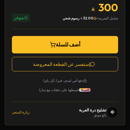
300
متوفر
•
شامل الضريبة
32.00
رسوم شحن
أضف للسلة
إستفسر عن القطعة المعروضة
دفع آمن (مدى، فيزا، أبل باي)
قسطها على دفعات مع تمارا
تشليح درة العربة
�
زيارة المتجر
بائع موثق