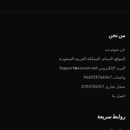
من نحن
عن سوم.نت
الموقع: الدمام، المملكة العربية السعودية
البريد الإلكتروني Support@sooom.net
واتساب 966533766047
سجل تجاري 2050134107
اتصل بنا
روابط سريعة