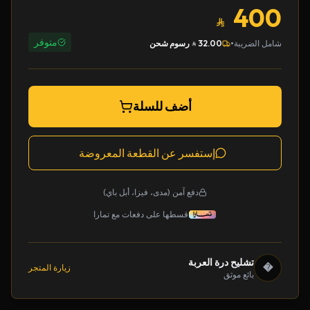
400
متوفر
•
شامل الضريبة
32.00
رسوم شحن
أضف للسلة
إستفسر عن القطعة المعروضة
دفع آمن (مدى، فيزا، أبل باي)
قسطها على دفعات مع تمارا
تشليح درة العربة
�
زيارة المتجر
بائع موثق