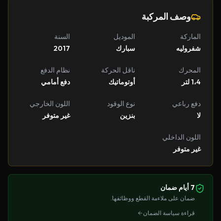
وصف المركبة
الماركة
الموديل
السنة
شفروليه
سبارك
2017
المحرك
ناقل الحركة
نظام الدفع
1،4 لتر
أوتوماتيك
دفع أمامي
دفع رباعي
نوع الوقود
اللون الخارجي
لا
بنزين
غير متوفر
اللون الداخلي
غير متوفر
7 أيام ضمان
ضمان على ملاءمة القطع ووظائفها.
قراءة سياسة الضمان