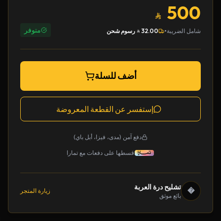
500
متوفر
•
شامل الضريبة
32.00
رسوم شحن
أضف للسلة
إستفسر عن القطعة المعروضة
دفع آمن (مدى، فيزا، أبل باي)
قسطها على دفعات مع تمارا
تشليح درة العربة
�
زيارة المتجر
بائع موثق