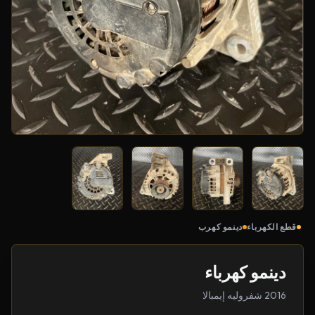
قطع الكهرباء
دينمو كهرب
دينمو كهرباء
2016 شفروليه إيمبالا