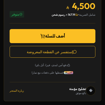
4,500
متوفر
•
شامل الضريبة
147.19
رسوم شحن
أضف للسلة
إستفسر عن القطعة المعروضة
دفع آمن (مدى، فيزا، أبل باي)
قسطها على دفعات مع تمارا
تشليح مؤمنة
�
زيارة المتجر
بائع موثق