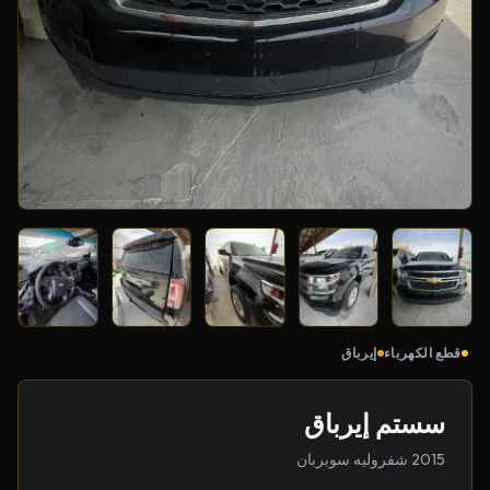
قطع الكهرباء
إيرباق
سستم إيرباق
2015 شفروليه سوبربان