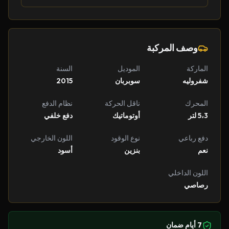
وصف المركبة
الماركة
الموديل
السنة
شفروليه
سوبربان
2015
المحرك
ناقل الحركة
نظام الدفع
5،3 لتر
أوتوماتيك
دفع خلفي
دفع رباعي
نوع الوقود
اللون الخارجي
نعم
بنزين
أسود
اللون الداخلي
رصاصي
7 أيام ضمان