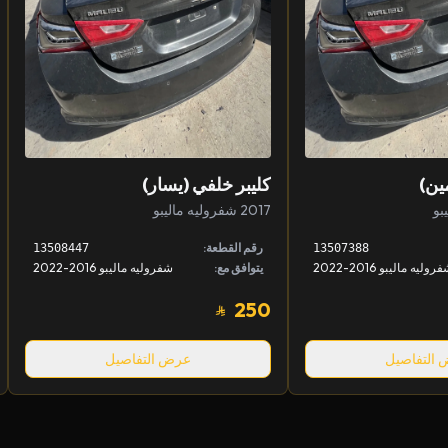
ين)
كليبر خلفي (يسار)
2017 شفروليه ماليبو
رقم القطعة:
13508447
13507388
روليه ماليبو 2016-2022
يتوافق مع:
شفروليه ماليبو 2016-2022
250
التفاصيل
عرض التفاصيل