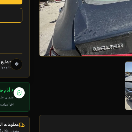
تشليح د
�
بائع موث
7 أيام ضمان
ضمان على 
اقرأ سياسة
معلومات ا
يشحن خلال 1-2 يوم