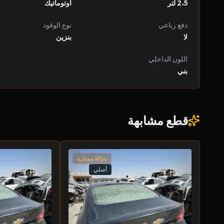
2،5 لتر
أوتوماتيك
دفع رباعي
نوع الوقود
لا
بنزين
اللون الداخلي
بني
قطع مشابهة
بحالة ممتازة
أصلي