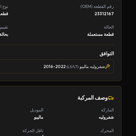
رقم القطعة (OEM)
نوع ا
23312167
قطعة
الحالة
تقييم
قطعة مستعملة
بحالة
التوافق
شفروليه ماليبو
2016-2022
(LS/LT)
وصف المركبة
الماركة
الموديل
شفروليه
ماليبو
المحرك
ناقل الحركة