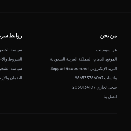
من نحن
روابط سري
عن سوم.نت
سياسة الخصو
الموقع: الدمام، المملكة العربية السعودية
الشروط والأح
البريد الإلكتروني Support@sooom.net
سياسة الشحن
واتساب 966533766047
الضمان والإرج
سجل تجاري 2050134107
اتصل بنا