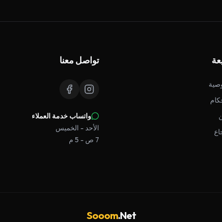
عة
تواصل معنا
صية
كام
واتساب خدمة العملاء
الأحد - الخميس
اع
7 ص - 5 م
Sooom
.Net