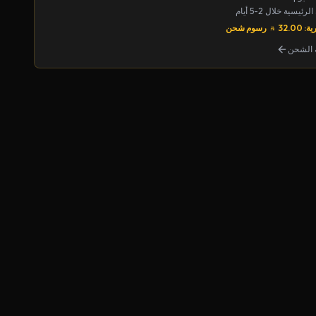
يسية خلال 2-5 أيام
32.00
رسوم شحن
الشحن