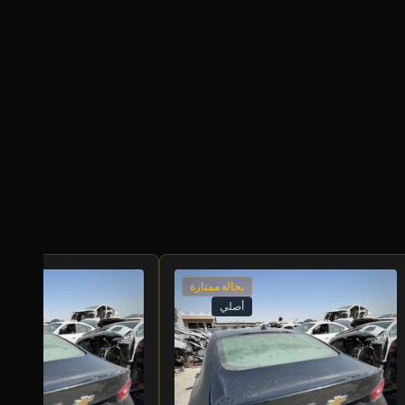
بحالة ممتازة
أصلي