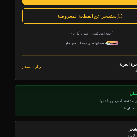
إستفسر عن القطعة المعروضة
دفع آمن (مدى، فيزا، أبل باي)
قسطها على دفعات مع تمارا
رة العربة
زيارة المتجر
ق
ملاءمة القطع ووظائفها.
 الضمان
لشحن