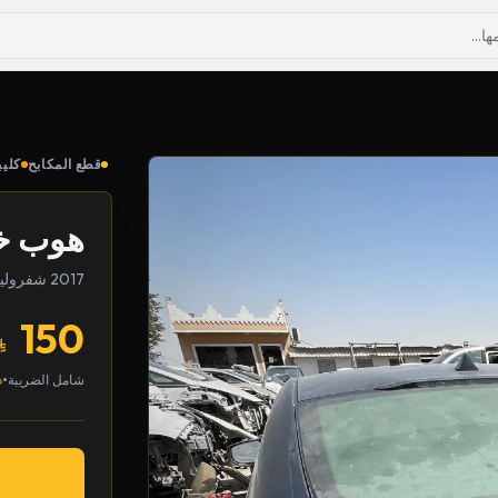
قطع المكابح
كليب
هوب خل
2017 شفروليه ماليبو
150
•
شامل الضريبة