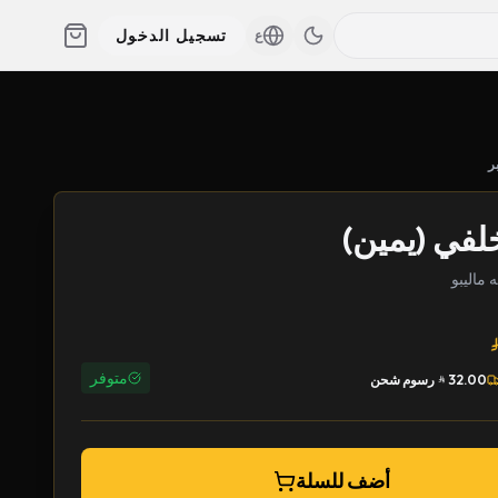
تسجيل الدخول
ع
ر
في (يمين)
متوفر
32.00
رسوم شحن
أضف للسلة