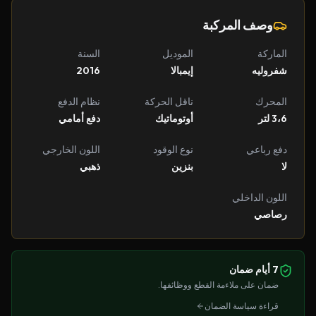
وصف المركبة
الماركة
الموديل
السنة
شفروليه
إيمبالا
2016
المحرك
ناقل الحركة
نظام الدفع
3،6 لتر
أوتوماتيك
دفع أمامي
دفع رباعي
نوع الوقود
اللون الخارجي
لا
بنزين
ذهبي
اللون الداخلي
رصاصي
7 أيام ضمان
ضمان على ملاءمة القطع ووظائفها.
قراءة سياسة الضمان