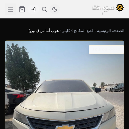
الصفحة الرئيسية
قطع المكابح
كليبر
هوب أمامي (يمين)
SKU: 03-0070