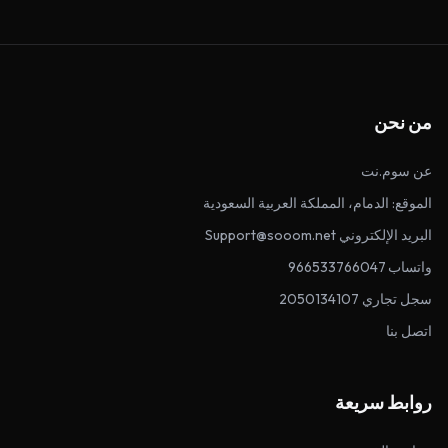
من نحن
عن سوم.نت
الموقع: الدمام، المملكة العربية السعودية
البريد الإلكتروني Support@sooom.net
واتساب 966533766047
سجل تجاري 2050134107
اتصل بنا
روابط سريعة