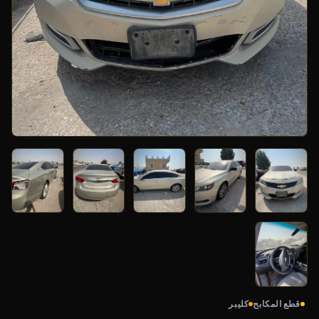
قطع المكابح
كليبر