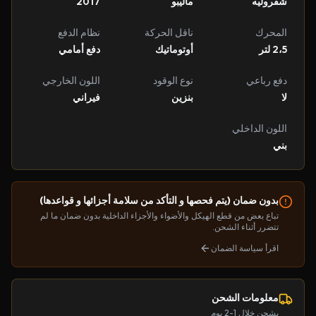
شفروليه
ماليبو
2017
المحرك
ناقل الحركة
نظام الدفع
2،5 لتر
أوتوماتيك
دفع أمامي
دفع رباعي
نوع الوقود
اللون الخارجي
لا
بنزين
فيراني
اللون الداخلي
بني
بدون ضمان (يتم فحصها و التأكد من سلامة أجزائها و قواعدها)
تباع بعض من قطع الهيكل والأضواء والأجزاء الداخلية بدون ضمان ما لم
تتضرر أثناء الشحن.
اقرأ سياسة الضمان
معلومات الشحن
يشحن خلال 1-2 يوم