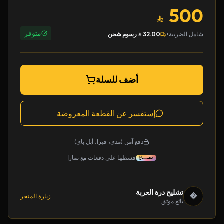
500
متوفر
•
شامل الضريبة
32.00
رسوم شحن
أضف للسلة
إستفسر عن القطعة المعروضة
دفع آمن (مدى، فيزا، أبل باي)
قسطها على دفعات مع تمارا
تشليح درة العربة
�
زيارة المتجر
بائع موثق